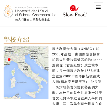
學校介紹
義大利慢食大學（UNISG）於
2003年建校，由國際慢食協會
於義大利普拉鎮郊區的Pollenzo
波蘭佐（右圖紅點）成立校本
部，是一個義大利於1883年建
立並於2000年整修的新歌德式
古蹟(稱為泰努塔王宮)，並是第
一所鑽研美食與慢食藝術的大
學。本校目前是全世界唯一將美
食文化與科學結合並列入學開的
大學，其主旨為創造全世界在食