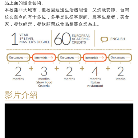
品上面的慢食藝術。
本校雖非大城市，但校園週邊生活機能優，又悠哉安靜。台灣
校友至今約有十多位，多半是以從事廚師、農事生產者，美食
家，餐飲經營，餐飲顧問或食品相關企業為主。
影片介紹