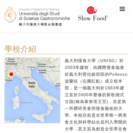
學校介紹
義大利慢食大學（UNISG）於
2003年建校，由國際慢食協會
於義大利普拉鎮郊區的Pollenzo
波蘭佐（右圖紅點）成立校本
部，是一個義大利於1883年建
立並於2000年整修的新歌德式
古蹟(稱為泰努塔王宮)，並是第
一所鑽研美食與慢食藝術的大
學。本校目前是全世界唯一將美
食文化與科學結合並列入學開的
大學，其主旨為創造全世界在食