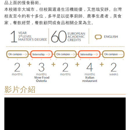
品上面的慢食藝術。
本校雖非大城市，但校園週邊生活機能優，又悠哉安靜。台灣
校友至今約有十多位，多半是以從事廚師、農事生產者，美食
家，餐飲經營，餐飲顧問或食品相關企業為主。
影片介紹