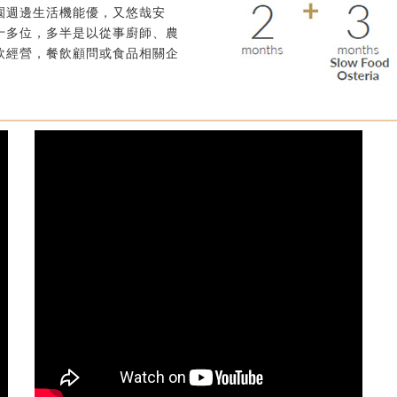
園週邊生活機能優，又悠哉安
十多位，多半是以從事廚師、農
飲經營，餐飲顧問或食品相關企