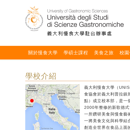
關於慢食大學
學碩士課程
美食之旅
校園
學校介紹
義大利慢食大學（UNIS
食協會於義大利普拉鎮郊區
點）成立校本部，是一個
2000年整修的新歌德
一所鑽研美食與慢食藝
一將美食文化與科學結
創造全世界在食品上面