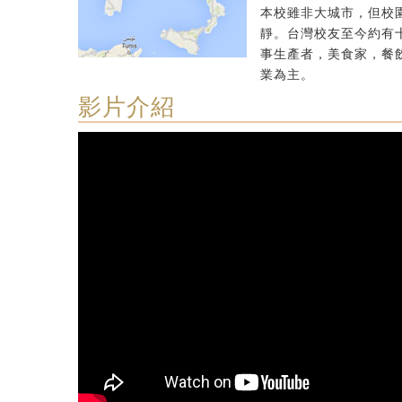
本校雖非大城市，但校
靜。台灣校友至今約有
事生產者，美食家，餐
業為主。
影片介紹