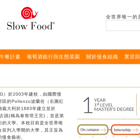
全世界唯一的
午餐計畫
葡萄酒銀行與生態菜園
關於慢食組織
實習
G）於2003年建校，由國際慢
的Pollenzo波蘭佐（右圖紅
義大利於1883年建立並於
式古蹟(稱為泰努塔王宮)，並是第
術的大學。本校目前是全世界唯
合並列入學開的大學，其主旨為
的慢食藝術。