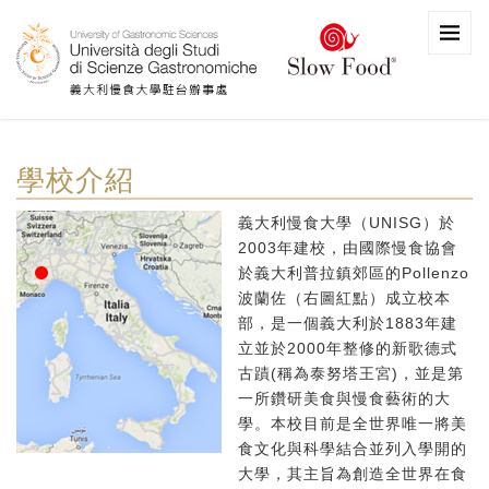
學校介紹
義大利慢食大學（UNISG）於
2003年建校，由國際慢食協會
於義大利普拉鎮郊區的Pollenzo
波蘭佐（右圖紅點）成立校本
部，是一個義大利於1883年建
立並於2000年整修的新歌德式
古蹟(稱為泰努塔王宮)，並是第
一所鑽研美食與慢食藝術的大
學。本校目前是全世界唯一將美
食文化與科學結合並列入學開的
大學，其主旨為創造全世界在食