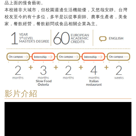
品上面的慢食藝術。
本校雖非大城市，但校園週邊生活機能優，又悠哉安靜。台灣
校友至今約有十多位，多半是以從事廚師、農事生產者，美食
家，餐飲經營，餐飲顧問或食品相關企業為主。
影片介紹