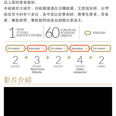
品上面的慢食藝術。
本校雖非大城市，但校園週邊生活機能優，又悠哉安靜。台灣
校友至今約有十多位，多半是以從事廚師、農事生產者，美食
家，餐飲經營，餐飲顧問或食品相關企業為主。
影片介紹