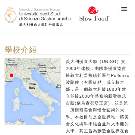
學校介紹
義大利慢食大學（UNISG）於
2003年建校，由國際慢食協會
於義大利普拉鎮郊區的Pollenzo
波蘭佐（右圖紅點）成立校本
部，是一個義大利於1883年建
立並於2000年整修的新歌德式
古蹟(稱為泰努塔王宮)，並是第
一所鑽研美食與慢食藝術的大
學。本校目前是全世界唯一將美
食文化與科學結合並列入學開的
大學，其主旨為創造全世界在食