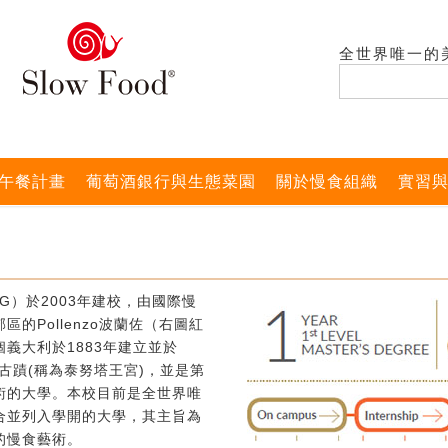
全世界唯一的
午餐計畫
葡萄酒銀行與生態菜園
關於慢食組織
實習
G）於2003年建校，由國際慢
的Pollenzo波蘭佐（右圖紅
義大利於1883年建立並於
式古蹟(稱為泰努塔王宮)，並是第
術的大學。本校目前是全世界唯
合並列入學開的大學，其主旨為
的慢食藝術。