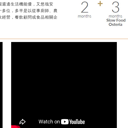
園週邊生活機能優，又悠哉安
十多位，多半是以從事廚師、農
飲經營，餐飲顧問或食品相關企