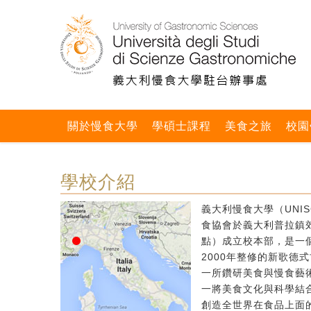
關於慢食大學
學碩士課程
美食之旅
校園
學校介紹
義大利慢食大學（UNIS
食協會於義大利普拉鎮郊區
點）成立校本部，是一個
2000年整修的新歌德
一所鑽研美食與慢食藝
一將美食文化與科學結
創造全世界在食品上面