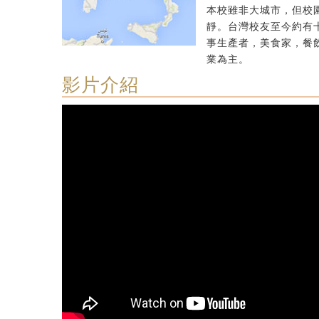
本校雖非大城市，但校
靜。台灣校友至今約有
事生產者，美食家，餐
業為主。
影片介紹