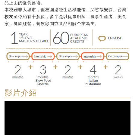
品上面的慢食藝術。
本校雖非大城市，但校園週邊生活機能優，又悠哉安靜。台灣
校友至今約有十多位，多半是以從事廚師、農事生產者，美食
家，餐飲經營，餐飲顧問或食品相關企業為主。
影片介紹