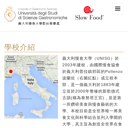
學校介紹
義大利慢食大學（UNISG）於
2003年建校，由國際慢食協會
於義大利普拉鎮郊區的Pollenzo
波蘭佐（右圖紅點）成立校本
部，是一個義大利於1883年建
立並於2000年整修的新歌德式
古蹟(稱為泰努塔王宮)，並是第
一所鑽研美食與慢食藝術的大
學。本校目前是全世界唯一將美
食文化與科學結合並列入學開的
大學，其主旨為創造全世界在食