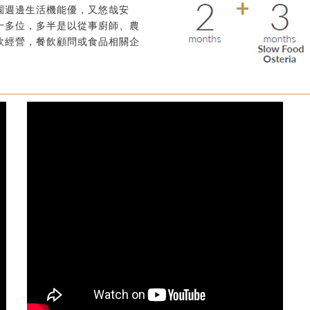
園週邊生活機能優，又悠哉安
十多位，多半是以從事廚師、農
飲經營，餐飲顧問或食品相關企