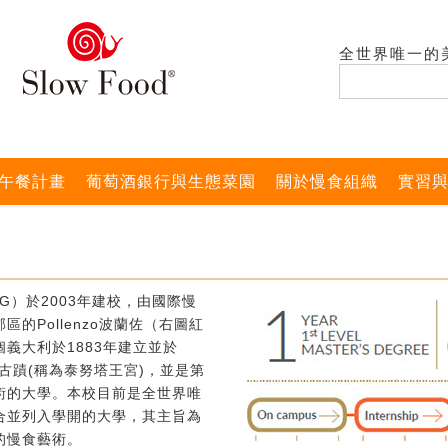
全世界唯一的
午餐計畫
葡萄酒銀行與生態菜園
關於慢食組織
實習
G）於2003年建校，由國際慢
的Pollenzo波蘭佐（右圖紅
義大利於1883年建立並於
式古蹟(稱為泰努塔王宮)，並是第
術的大學。本校目前是全世界唯
合並列入學開的大學，其主旨為
的慢食藝術。