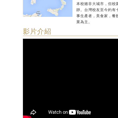
本校雖非大城市，但校
靜。台灣校友至今約有
事生產者，美食家，餐
業為主。
影片介紹