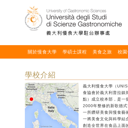
關於慢食大學
學碩士課程
美食之旅
校園
學校介紹
義大利慢食大學（UNIS
食協會於義大利普拉鎮郊區
點）成立校本部，是一個
2000年整修的新歌德
一所鑽研美食與慢食藝
一將美食文化與科學結
創造全世界在食品上面