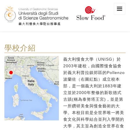
學校介紹
義大利慢食大學（UNISG）於
2003年建校，由國際慢食協會
於義大利普拉鎮郊區的Pollenzo
波蘭佐（右圖紅點）成立校本
部，是一個義大利於1883年建
立並於2000年整修的新歌德式
古蹟(稱為泰努塔王宮)，並是第
一所鑽研美食與慢食藝術的大
學。本校目前是全世界唯一將美
食文化與科學結合並列入學開的
大學，其主旨為創造全世界在食