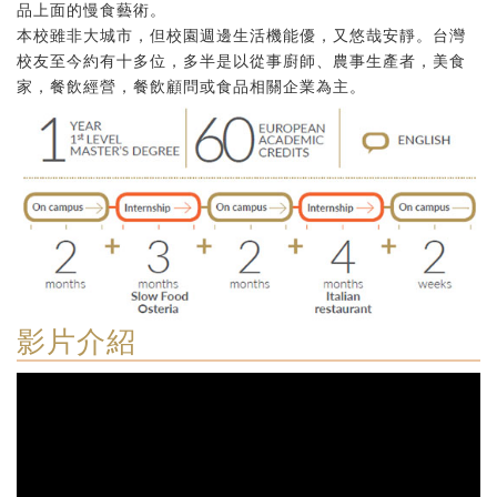
品上面的慢食藝術。
本校雖非大城市，但校園週邊生活機能優，又悠哉安靜。台灣
校友至今約有十多位，多半是以從事廚師、農事生產者，美食
家，餐飲經營，餐飲顧問或食品相關企業為主。
影片介紹