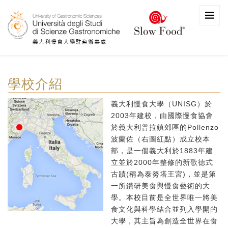
學校介紹
義大利慢食大學（UNISG）於
2003年建校，由國際慢食協會
於義大利普拉鎮郊區的Pollenzo
波蘭佐（右圖紅點）成立校本
部，是一個義大利於1883年建
立並於2000年整修的新歌德式
古蹟(稱為泰努塔王宮)，並是第
一所鑽研美食與慢食藝術的大
學。本校目前是全世界唯一將美
食文化與科學結合並列入學開的
大學，其主旨為創造全世界在食