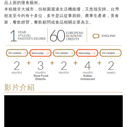
品上面的慢食藝術。
本校雖非大城市，但校園週邊生活機能優，又悠哉安靜。台灣
校友至今約有十多位，多半是以從事廚師、農事生產者，美食
家，餐飲經營，餐飲顧問或食品相關企業為主。
影片介紹