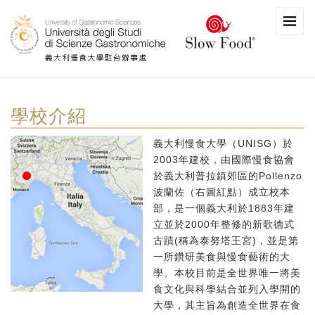
學校介紹
義大利慢食大學（UNISG）於
2003年建校，由國際慢食協會
於義大利普拉鎮郊區的Pollenzo
波蘭佐（右圖紅點）成立校本
部，是一個義大利於1883年建
立並於2000年整修的新歌德式
古蹟(稱為泰努塔王宮)，並是第
一所鑽研美食與慢食藝術的大
學。本校目前是全世界唯一將美
食文化與科學結合並列入學開的
大學，其主旨為創造全世界在食