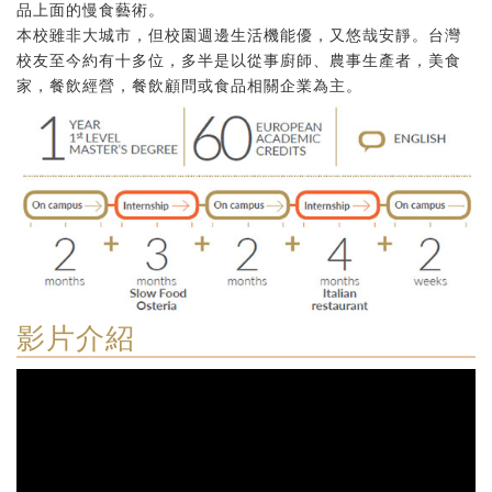
品上面的慢食藝術。
本校雖非大城市，但校園週邊生活機能優，又悠哉安靜。台灣
校友至今約有十多位，多半是以從事廚師、農事生產者，美食
家，餐飲經營，餐飲顧問或食品相關企業為主。
影片介紹