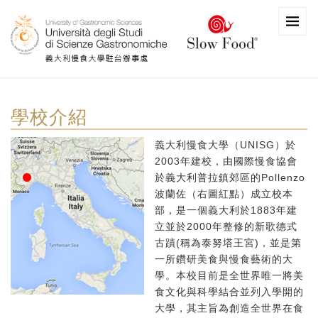
學校介紹
義大利慢食大學（UNISG）於
2003年建校，由國際慢食協會
於義大利普拉鎮郊區的Pollenzo
波蘭佐（右圖紅點）成立校本
部，是一個義大利於1883年建
立並於2000年整修的新歌德式
古蹟(稱為泰努塔王宮)，並是第
一所鑽研美食與慢食藝術的大
學。本校目前是全世界唯一將美
食文化與科學結合並列入學開的
大學，其主旨為創造全世界在食