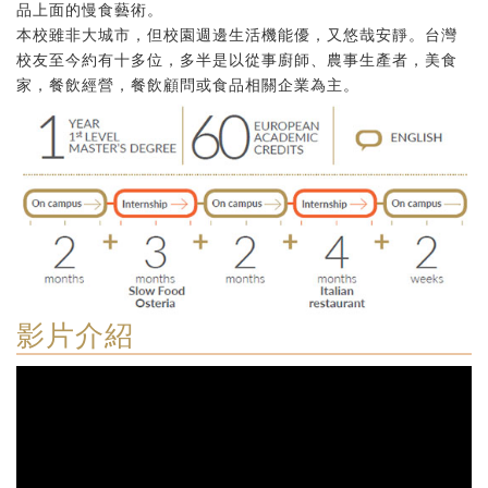
品上面的慢食藝術。
本校雖非大城市，但校園週邊生活機能優，又悠哉安靜。台灣
校友至今約有十多位，多半是以從事廚師、農事生產者，美食
家，餐飲經營，餐飲顧問或食品相關企業為主。
影片介紹