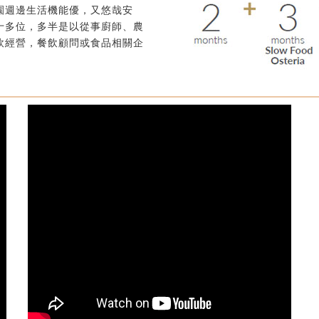
園週邊生活機能優，又悠哉安
十多位，多半是以從事廚師、農
飲經營，餐飲顧問或食品相關企