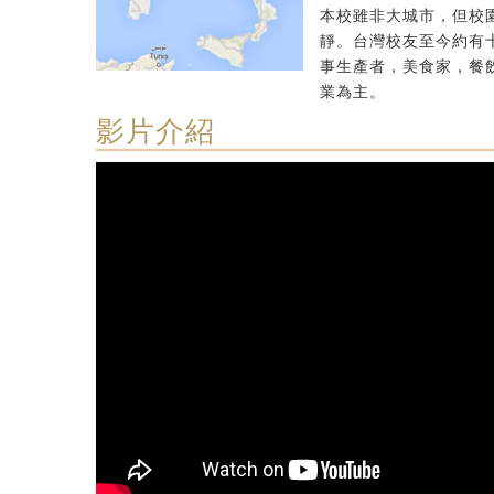
本校雖非大城市，但校
靜。台灣校友至今約有
事生產者，美食家，餐
業為主。
影片介紹