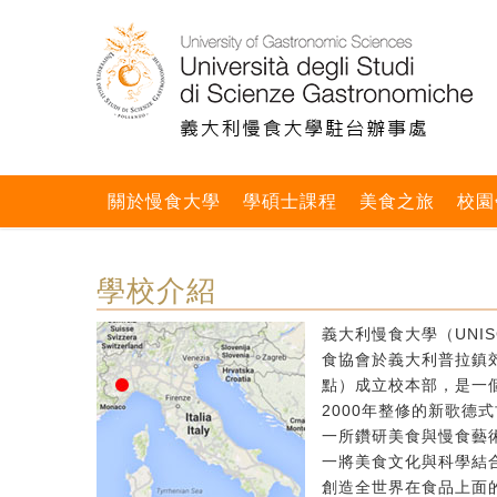
關於慢食大學
學碩士課程
美食之旅
校園
學校介紹
義大利慢食大學（UNIS
食協會於義大利普拉鎮郊區
點）成立校本部，是一個
2000年整修的新歌德
一所鑽研美食與慢食藝
一將美食文化與科學結
創造全世界在食品上面