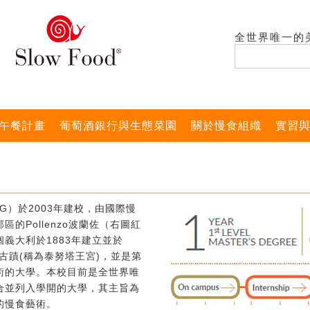
全世界唯一的
午餐計畫
葡萄酒銀行與生態菜園
關於慢食組織
實習
G）於2003年建校，由國際慢
的Pollenzo波蘭佐（右圖紅
義大利於1883年建立並於
式古蹟(稱為泰努塔王宮)，並是第
術的大學。本校目前是全世界唯
合並列入學開的大學，其主旨為
的慢食藝術。