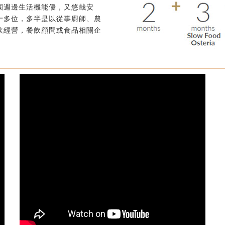
園週邊生活機能優，又悠哉安
十多位，多半是以從事廚師、農
飲經營，餐飲顧問或食品相關企