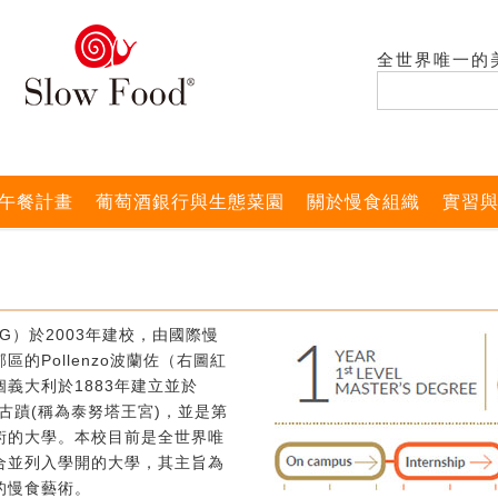
全世界唯一的
午餐計畫
葡萄酒銀行與生態菜園
關於慢食組織
實習
G）於2003年建校，由國際慢
的Pollenzo波蘭佐（右圖紅
義大利於1883年建立並於
式古蹟(稱為泰努塔王宮)，並是第
術的大學。本校目前是全世界唯
合並列入學開的大學，其主旨為
的慢食藝術。