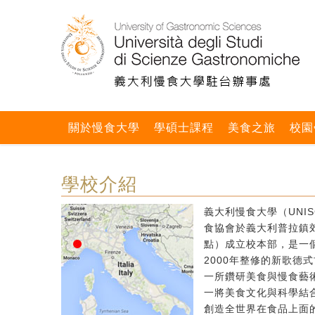
關於慢食大學
學碩士課程
美食之旅
校園
學校介紹
義大利慢食大學（UNIS
食協會於義大利普拉鎮郊區
點）成立校本部，是一個
2000年整修的新歌德
一所鑽研美食與慢食藝
一將美食文化與科學結
創造全世界在食品上面