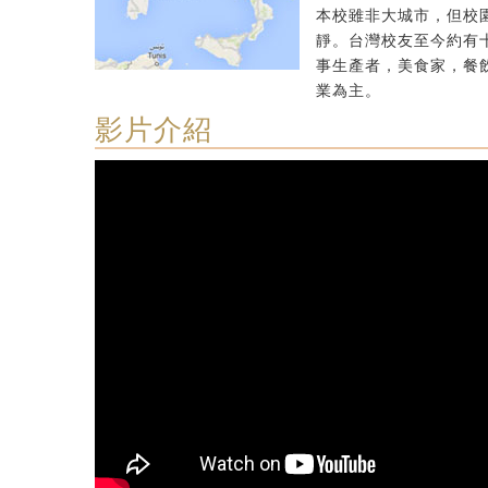
本校雖非大城市，但校
靜。台灣校友至今約有
事生產者，美食家，餐
業為主。
影片介紹