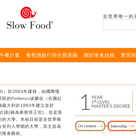
全世界唯一的
午餐計畫
葡萄酒銀行與生態菜園
關於慢食組織
實習
G）於2003年建校，由國際慢
的Pollenzo波蘭佐（右圖紅
義大利於1883年建立並於
式古蹟(稱為泰努塔王宮)，並是第
術的大學。本校目前是全世界唯
合並列入學開的大學，其主旨為
的慢食藝術。