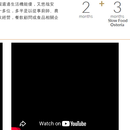
園週邊生活機能優，又悠哉安
十多位，多半是以從事廚師、農
飲經營，餐飲顧問或食品相關企