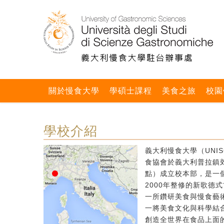
關於慢食大學
學碩士課程
美食之旅
校園
學校介紹
義大利慢食大學（UNIS
食協會於義大利普拉鎮郊區
點）成立校本部，是一個
2000年整修的新歌德
一所鑽研美食與慢食藝
一將美食文化與科學結
創造全世界在食品上面