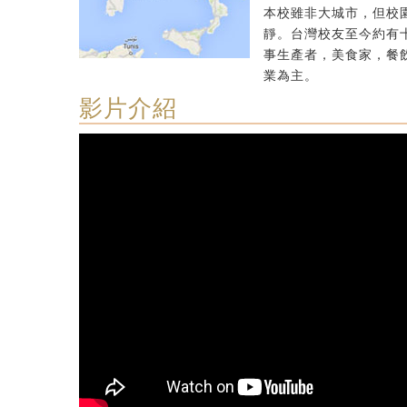
本校雖非大城市，但校
靜。台灣校友至今約有
事生產者，美食家，餐
業為主。
影片介紹