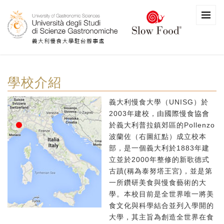
學校介紹
義大利慢食大學（UNISG）於
2003年建校，由國際慢食協會
於義大利普拉鎮郊區的Pollenzo
波蘭佐（右圖紅點）成立校本
部，是一個義大利於1883年建
立並於2000年整修的新歌德式
古蹟(稱為泰努塔王宮)，並是第
一所鑽研美食與慢食藝術的大
學。本校目前是全世界唯一將美
食文化與科學結合並列入學開的
大學，其主旨為創造全世界在食