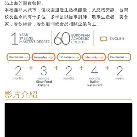
品上面的慢食藝術。
本校雖非大城市，但校園週邊生活機能優，又悠哉安靜。台灣
校友至今約有十多位，多半是以從事廚師、農事生產者，美食
家，餐飲經營，餐飲顧問或食品相關企業為主。
影片介紹