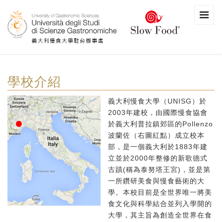
學校介紹
義大利慢食大學（UNISG）於
2003年建校，由國際慢食協會
於義大利普拉鎮郊區的Pollenzo
波蘭佐（右圖紅點）成立校本
部，是一個義大利於1883年建
立並於2000年整修的新歌德式
古蹟(稱為泰努塔王宮)，並是第
一所鑽研美食與慢食藝術的大
學。本校目前是全世界唯一將美
食文化與科學結合並列入學開的
大學，其主旨為創造全世界在食