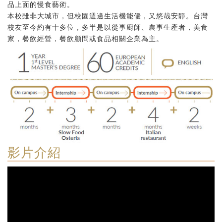
品上面的慢食藝術。
本校雖非大城市，但校園週邊生活機能優，又悠哉安靜。台灣
校友至今約有十多位，多半是以從事廚師、農事生產者，美食
家，餐飲經營，餐飲顧問或食品相關企業為主。
影片介紹