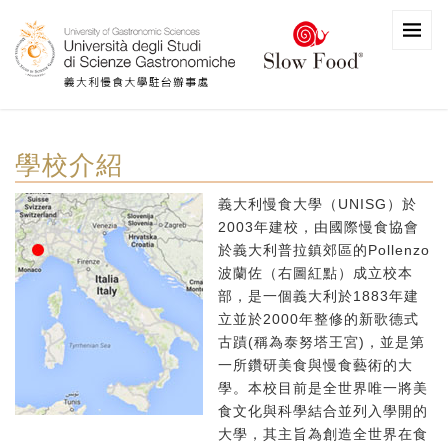
學校介紹
義大利慢食大學（UNISG）於
2003年建校，由國際慢食協會
於義大利普拉鎮郊區的Pollenzo
波蘭佐（右圖紅點）成立校本
部，是一個義大利於1883年建
立並於2000年整修的新歌德式
古蹟(稱為泰努塔王宮)，並是第
一所鑽研美食與慢食藝術的大
學。本校目前是全世界唯一將美
食文化與科學結合並列入學開的
大學，其主旨為創造全世界在食