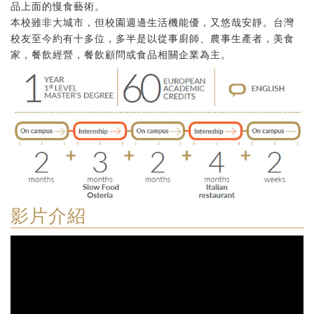
品上面的慢食藝術。
本校雖非大城市，但校園週邊生活機能優，又悠哉安靜。台灣
校友至今約有十多位，多半是以從事廚師、農事生產者，美食
家，餐飲經營，餐飲顧問或食品相關企業為主。
影片介紹