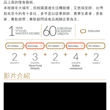
品上面的慢食藝術。
本校雖非大城市，但校園週邊生活機能優，又悠哉安靜。台灣
校友至今約有十多位，多半是以從事廚師、農事生產者，美食
家，餐飲經營，餐飲顧問或食品相關企業為主。
影片介紹