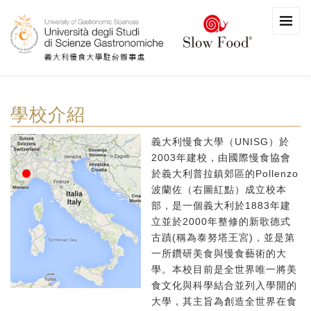
學校介紹
義大利慢食大學（UNISG）於
2003年建校，由國際慢食協會
於義大利普拉鎮郊區的Pollenzo
波蘭佐（右圖紅點）成立校本
部，是一個義大利於1883年建
立並於2000年整修的新歌德式
古蹟(稱為泰努塔王宮)，並是第
一所鑽研美食與慢食藝術的大
學。本校目前是全世界唯一將美
食文化與科學結合並列入學開的
大學，其主旨為創造全世界在食