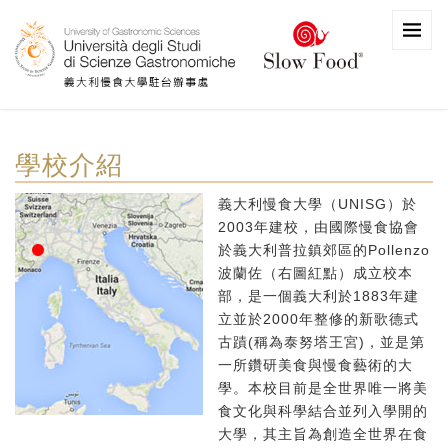
學校介紹
義大利慢食大學（UNISG）於
2003年建校，由國際慢食協會
於義大利普拉鎮郊區的Pollenzo
波蘭佐（右圖紅點）成立校本
部，是一個義大利於1883年建
立並於2000年整修的新歌德式
古蹟(稱為泰努塔王宮)，並是第
一所鑽研美食與慢食藝術的大
學。本校目前是全世界唯一將美
食文化與科學結合並列入學開的
大學，其主旨為創造全世界在食