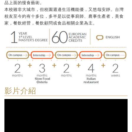
品上面的慢食藝術。
本校雖非大城市，但校園週邊生活機能優，又悠哉安靜。台灣
校友至今約有十多位，多半是以從事廚師、農事生產者，美食
家，餐飲經營，餐飲顧問或食品相關企業為主。
影片介紹