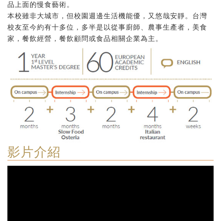
品上面的慢食藝術。
本校雖非大城市，但校園週邊生活機能優，又悠哉安靜。台灣
校友至今約有十多位，多半是以從事廚師、農事生產者，美食
家，餐飲經營，餐飲顧問或食品相關企業為主。
影片介紹