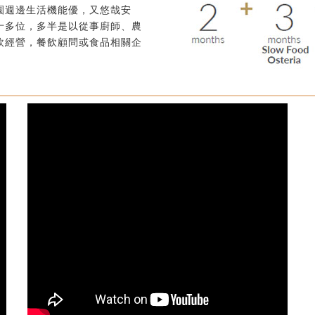
園週邊生活機能優，又悠哉安
十多位，多半是以從事廚師、農
飲經營，餐飲顧問或食品相關企