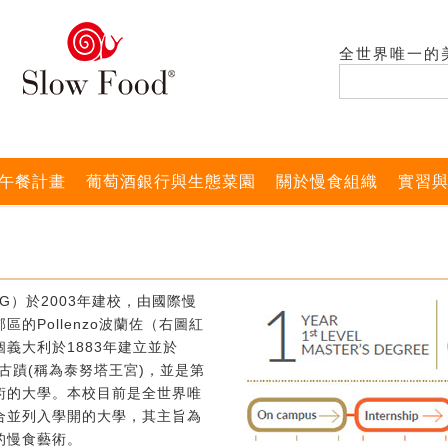
全世界唯一的
午餐計畫
葡萄酒銀行與生態菜園
關於慢食組織
實習
G）於2003年建校，由國際慢
的Pollenzo波蘭佐（右圖紅
義大利於1883年建立並於
式古蹟(稱為泰努塔王宮)，並是第
術的大學。本校目前是全世界唯
合並列入學開的大學，其主旨為
的慢食藝術。