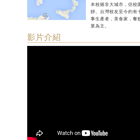
本校雖非大城市，但校
靜。台灣校友至今約有
事生產者，美食家，餐
業為主。
影片介紹