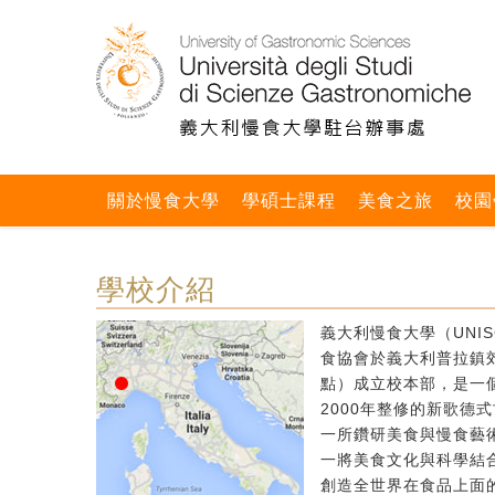
關於慢食大學
學碩士課程
美食之旅
校園
學校介紹
義大利慢食大學（UNIS
食協會於義大利普拉鎮郊區
點）成立校本部，是一個
2000年整修的新歌德
一所鑽研美食與慢食藝
一將美食文化與科學結
創造全世界在食品上面