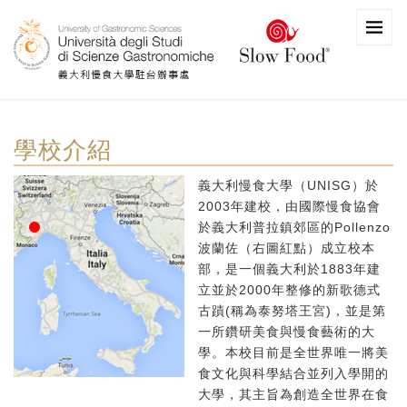
學校介紹
義大利慢食大學（UNISG）於
2003年建校，由國際慢食協會
於義大利普拉鎮郊區的Pollenzo
波蘭佐（右圖紅點）成立校本
部，是一個義大利於1883年建
立並於2000年整修的新歌德式
古蹟(稱為泰努塔王宮)，並是第
一所鑽研美食與慢食藝術的大
學。本校目前是全世界唯一將美
食文化與科學結合並列入學開的
大學，其主旨為創造全世界在食