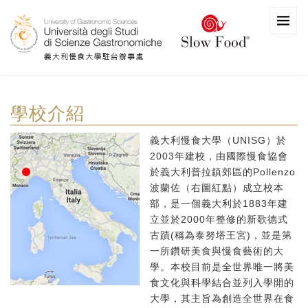
學校介紹
義大利慢食大學（UNISG）於
2003年建校，由國際慢食協會
於義大利普拉鎮郊區的Pollenzo
波蘭佐（右圖紅點）成立校本
部，是一個義大利於1883年建
立並於2000年整修的新歌德式
古蹟(稱為泰努塔王宮)，並是第
一所鑽研美食與慢食藝術的大
學。本校目前是全世界唯一將美
食文化與科學結合並列入學開的
大學，其主旨為創造全世界在食