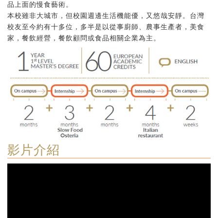
品上面的慢食藝術。
本校雖非大城市，但校園週邊生活機能優，又悠哉安靜。台灣
校友至今約有十多位，多半是以從事廚師、農事生產者，美食
家，餐飲經營，餐飲顧問或食品相關企業為主。
影片介紹