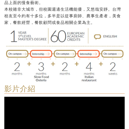
品上面的慢食藝術。
本校雖非大城市，但校園週邊生活機能優，又悠哉安靜。台灣
校友至今約有十多位，多半是以從事廚師、農事生產者，美食
家，餐飲經營，餐飲顧問或食品相關企業為主。
影片介紹