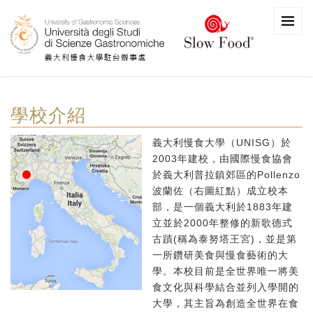
學校介紹
義大利慢食大學（UNISG）於
2003年建校，由國際慢食協會
於義大利普拉鎮郊區的Pollenzo
波蘭佐（右圖紅點）成立校本
部，是一個義大利於1883年建
立並於2000年整修的新歌德式
古蹟(稱為泰努塔王宮)，並是第
一所鑽研美食與慢食藝術的大
學。本校目前是全世界唯一將美
食文化與科學結合並列入學開的
大學，其主旨為創造全世界在食