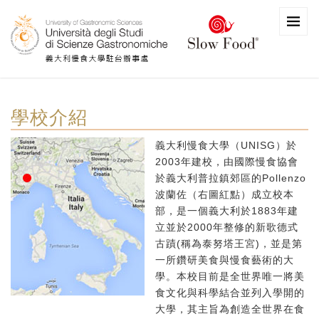
學校介紹
義大利慢食大學（UNISG）於
2003年建校，由國際慢食協會
於義大利普拉鎮郊區的Pollenzo
波蘭佐（右圖紅點）成立校本
部，是一個義大利於1883年建
立並於2000年整修的新歌德式
古蹟(稱為泰努塔王宮)，並是第
一所鑽研美食與慢食藝術的大
學。本校目前是全世界唯一將美
食文化與科學結合並列入學開的
大學，其主旨為創造全世界在食