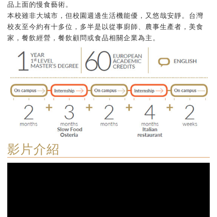
品上面的慢食藝術。
本校雖非大城市，但校園週邊生活機能優，又悠哉安靜。台灣
校友至今約有十多位，多半是以從事廚師、農事生產者，美食
家，餐飲經營，餐飲顧問或食品相關企業為主。
影片介紹