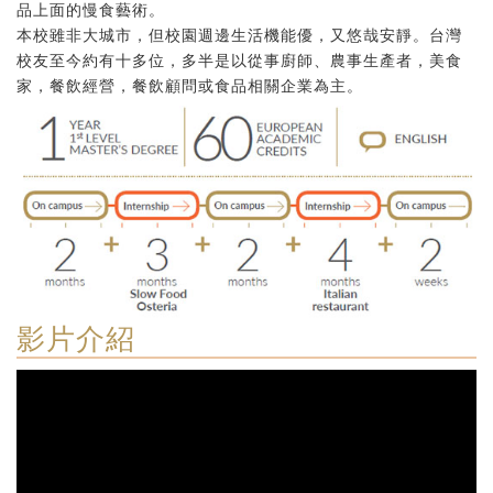
品上面的慢食藝術。
本校雖非大城市，但校園週邊生活機能優，又悠哉安靜。台灣
校友至今約有十多位，多半是以從事廚師、農事生產者，美食
家，餐飲經營，餐飲顧問或食品相關企業為主。
影片介紹