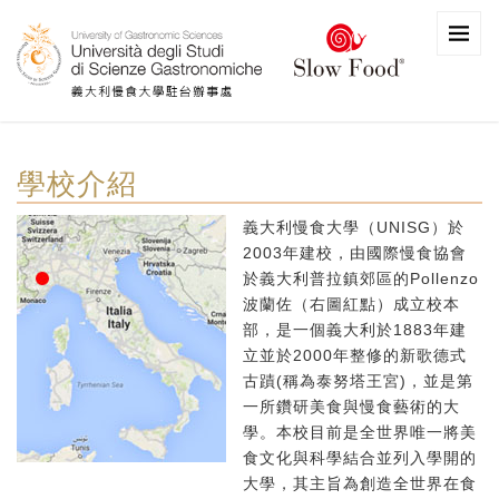
學校介紹
義大利慢食大學（UNISG）於
2003年建校，由國際慢食協會
於義大利普拉鎮郊區的Pollenzo
波蘭佐（右圖紅點）成立校本
部，是一個義大利於1883年建
立並於2000年整修的新歌德式
古蹟(稱為泰努塔王宮)，並是第
一所鑽研美食與慢食藝術的大
學。本校目前是全世界唯一將美
食文化與科學結合並列入學開的
大學，其主旨為創造全世界在食