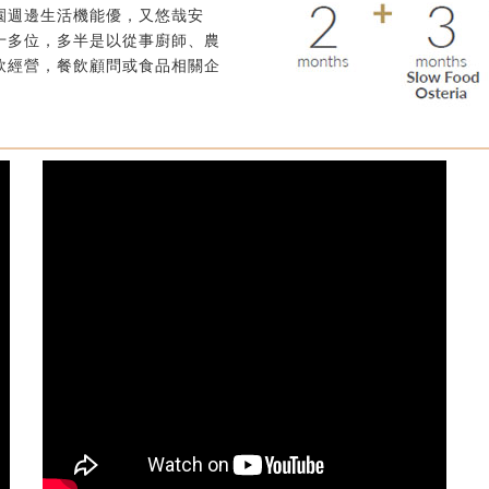
園週邊生活機能優，又悠哉安
十多位，多半是以從事廚師、農
飲經營，餐飲顧問或食品相關企