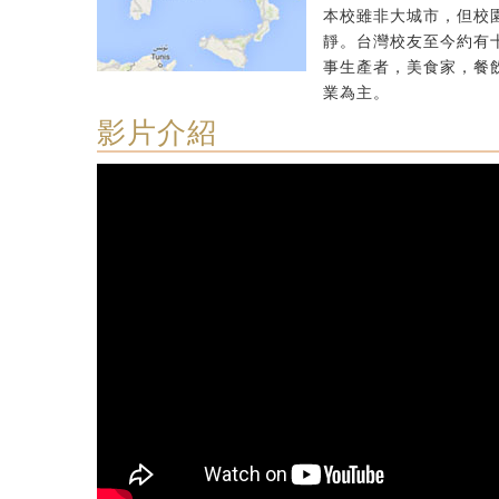
本校雖非大城市，但校
靜。台灣校友至今約有
事生產者，美食家，餐
業為主。
影片介紹