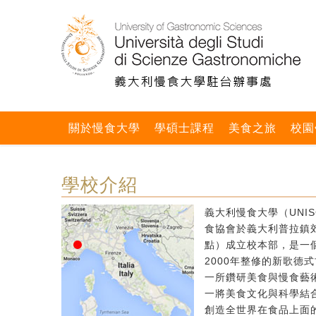
關於慢食大學
學碩士課程
美食之旅
校園
學校介紹
義大利慢食大學（UNIS
食協會於義大利普拉鎮郊區
點）成立校本部，是一個
2000年整修的新歌德
一所鑽研美食與慢食藝
一將美食文化與科學結
創造全世界在食品上面