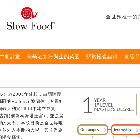
全世界唯一的
午餐計畫
葡萄酒銀行與生態菜園
關於慢食組織
實習
G）於2003年建校，由國際慢
的Pollenzo波蘭佐（右圖紅
義大利於1883年建立並於
式古蹟(稱為泰努塔王宮)，並是第
術的大學。本校目前是全世界唯
合並列入學開的大學，其主旨為
的慢食藝術。