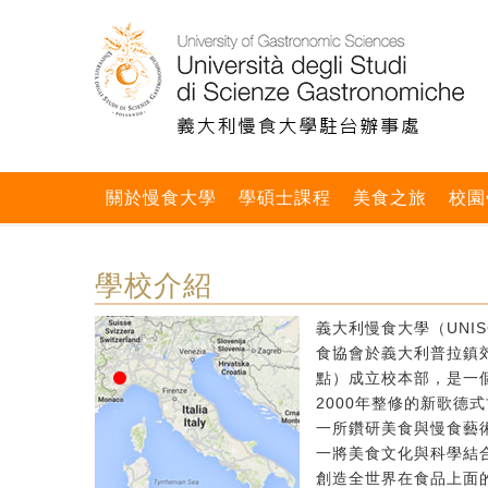
關於慢食大學
學碩士課程
美食之旅
校園
學校介紹
義大利慢食大學（UNIS
食協會於義大利普拉鎮郊區
點）成立校本部，是一個
2000年整修的新歌德
一所鑽研美食與慢食藝
一將美食文化與科學結
創造全世界在食品上面