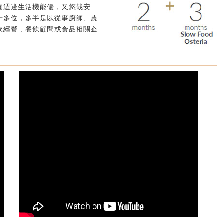
園週邊生活機能優，又悠哉安
十多位，多半是以從事廚師、農
飲經營，餐飲顧問或食品相關企