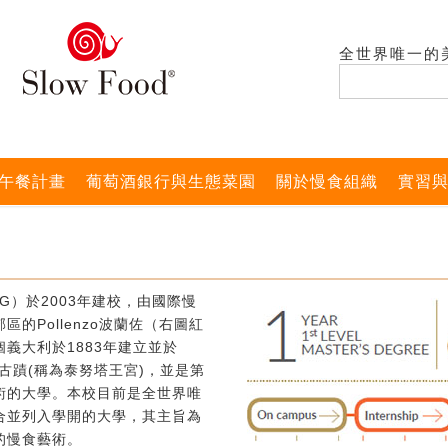
全世界唯一的
午餐計畫
葡萄酒銀行與生態菜園
關於慢食組織
實習
G）於2003年建校，由國際慢
的Pollenzo波蘭佐（右圖紅
義大利於1883年建立並於
式古蹟(稱為泰努塔王宮)，並是第
術的大學。本校目前是全世界唯
合並列入學開的大學，其主旨為
的慢食藝術。