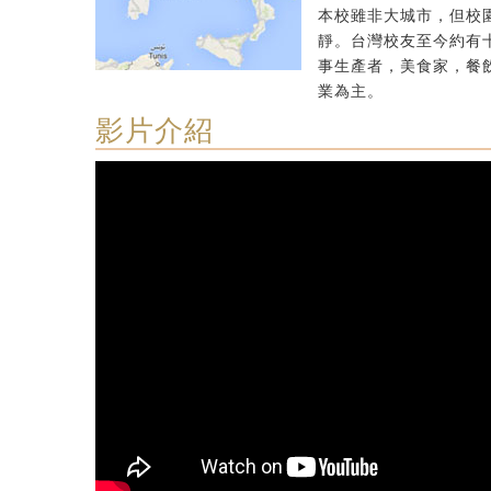
本校雖非大城市，但校
靜。台灣校友至今約有
事生產者，美食家，餐
業為主。
影片介紹