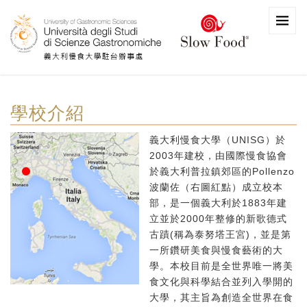
學校介紹
義大利慢食大學（UNISG）於
2003年建校，由國際慢食協會
於義大利普拉鎮郊區的Pollenzo
波蘭佐（右圖紅點）成立校本
部，是一個義大利於1883年建
立並於2000年整修的新歌德式
古蹟(稱為泰努塔王宮)，並是第
一所鑽研美食與慢食藝術的大
學。本校目前是全世界唯一將美
食文化與科學結合並列入學開的
大學，其主旨為創造全世界在食