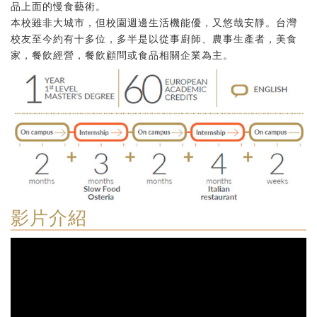
品上面的慢食藝術。
本校雖非大城市，但校園週邊生活機能優，又悠哉安靜。台灣
校友至今約有十多位，多半是以從事廚師、農事生產者，美食
家，餐飲經營，餐飲顧問或食品相關企業為主。
影片介紹