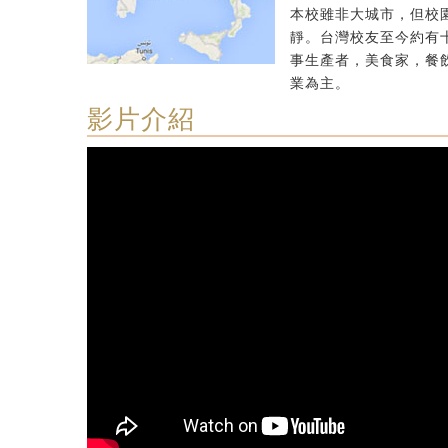
本校雖非大城市，但校
靜。台灣校友至今約有
事生產者，美食家，餐
業為主。
影片介紹