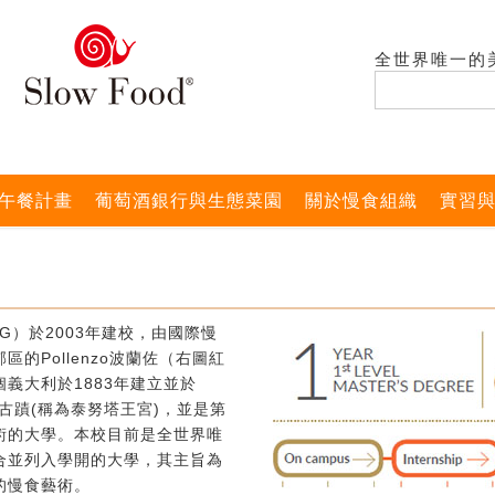
全世界唯一的
午餐計畫
葡萄酒銀行與生態菜園
關於慢食組織
實習
G）於2003年建校，由國際慢
的Pollenzo波蘭佐（右圖紅
義大利於1883年建立並於
式古蹟(稱為泰努塔王宮)，並是第
術的大學。本校目前是全世界唯
合並列入學開的大學，其主旨為
的慢食藝術。