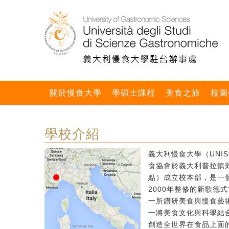
關於慢食大學
學碩士課程
美食之旅
校園
學校介紹
義大利慢食大學（UNIS
食協會於義大利普拉鎮郊區
點）成立校本部，是一個
2000年整修的新歌德
一所鑽研美食與慢食藝
一將美食文化與科學結
創造全世界在食品上面