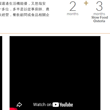
園週邊生活機能優，又悠哉安
十多位，多半是以從事廚師、農
飲經營，餐飲顧問或食品相關企