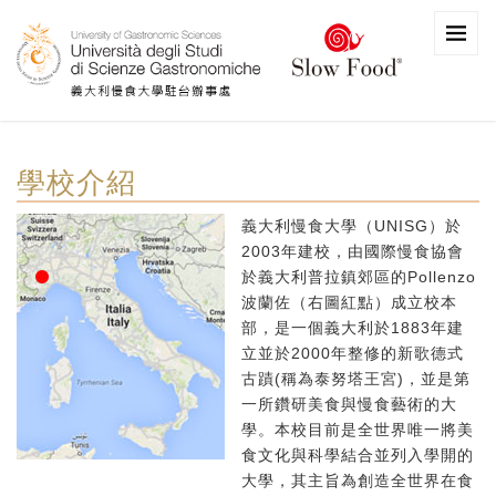
學校介紹
義大利慢食大學（UNISG）於
2003年建校，由國際慢食協會
於義大利普拉鎮郊區的Pollenzo
波蘭佐（右圖紅點）成立校本
部，是一個義大利於1883年建
立並於2000年整修的新歌德式
古蹟(稱為泰努塔王宮)，並是第
一所鑽研美食與慢食藝術的大
學。本校目前是全世界唯一將美
食文化與科學結合並列入學開的
大學，其主旨為創造全世界在食