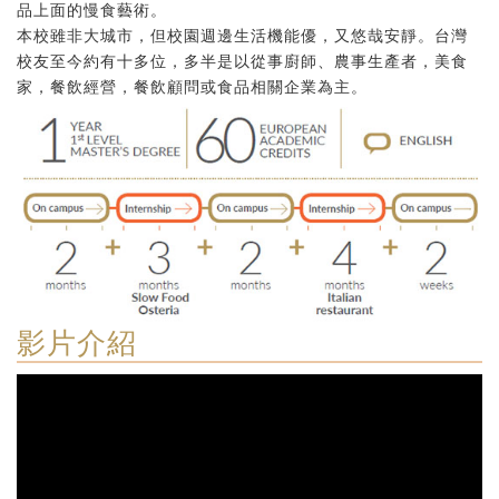
品上面的慢食藝術。
本校雖非大城市，但校園週邊生活機能優，又悠哉安靜。台灣
校友至今約有十多位，多半是以從事廚師、農事生產者，美食
家，餐飲經營，餐飲顧問或食品相關企業為主。
影片介紹