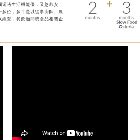
園週邊生活機能優，又悠哉安
十多位，多半是以從事廚師、農
飲經營，餐飲顧問或食品相關企