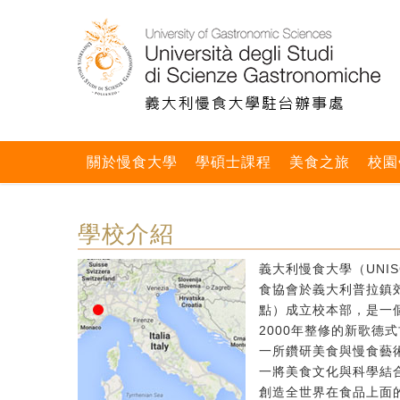
關於慢食大學
學碩士課程
美食之旅
校園
學校介紹
義大利慢食大學（UNIS
食協會於義大利普拉鎮郊區
點）成立校本部，是一個
2000年整修的新歌德
一所鑽研美食與慢食藝
一將美食文化與科學結
創造全世界在食品上面