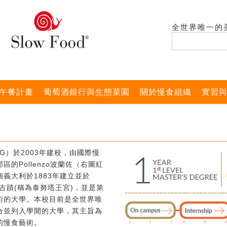
全世界唯一的
午餐計畫
葡萄酒銀行與生態菜園
關於慢食組織
實習
G）於2003年建校，由國際慢
的Pollenzo波蘭佐（右圖紅
義大利於1883年建立並於
式古蹟(稱為泰努塔王宮)，並是第
術的大學。本校目前是全世界唯
合並列入學開的大學，其主旨為
的慢食藝術。