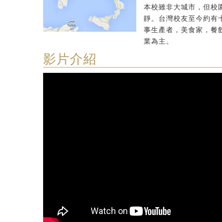
本校雖非大城市，但校
靜。台灣校友至今約有
事生產者，美食家，餐
業為主。
影片介紹