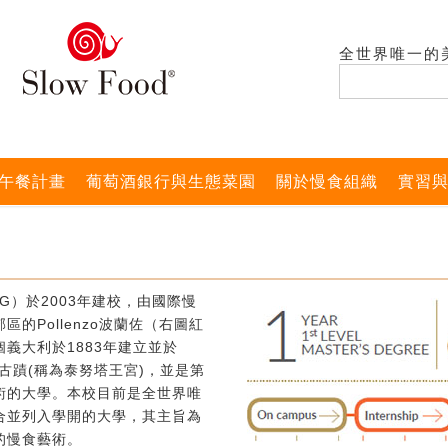
全世界唯一的
午餐計畫
葡萄酒銀行與生態菜園
關於慢食組織
實習
G）於2003年建校，由國際慢
的Pollenzo波蘭佐（右圖紅
義大利於1883年建立並於
式古蹟(稱為泰努塔王宮)，並是第
術的大學。本校目前是全世界唯
合並列入學開的大學，其主旨為
的慢食藝術。