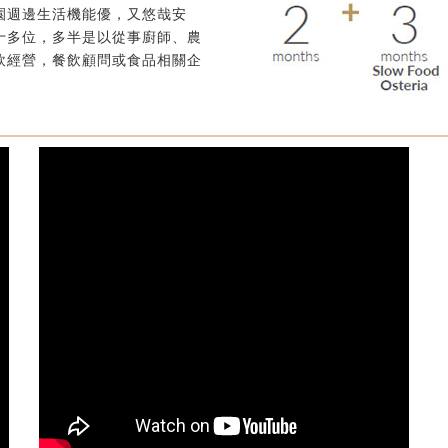
園週邊生活機能優，又悠哉安
十多位，多半是以從事廚師、農
飲經營，餐飲顧問或食品相關企