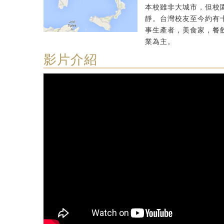
本校雖非大城市，但校
靜。台灣校友至今約有
事生產者，美食家，餐
業為主。
影片介紹