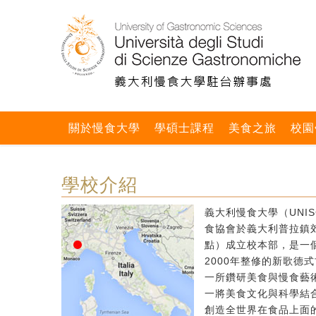
關於慢食大學
學碩士課程
美食之旅
校園
學校介紹
義大利慢食大學（UNIS
食協會於義大利普拉鎮郊區
點）成立校本部，是一個
2000年整修的新歌德
一所鑽研美食與慢食藝
一將美食文化與科學結
創造全世界在食品上面