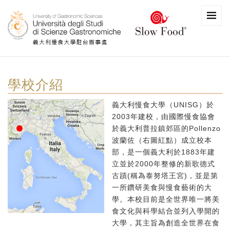
學校介紹
義大利慢食大學（UNISG）於
2003年建校，由國際慢食協會
於義大利普拉鎮郊區的Pollenzo
波蘭佐（右圖紅點）成立校本
部，是一個義大利於1883年建
立並於2000年整修的新歌德式
古蹟(稱為泰努塔王宮)，並是第
一所鑽研美食與慢食藝術的大
學。本校目前是全世界唯一將美
食文化與科學結合並列入學開的
大學，其主旨為創造全世界在食