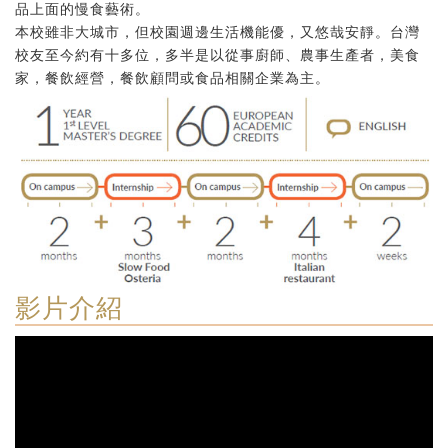
品上面的慢食藝術。
本校雖非大城市，但校園週邊生活機能優，又悠哉安靜。台灣
校友至今約有十多位，多半是以從事廚師、農事生產者，美食
家，餐飲經營，餐飲顧問或食品相關企業為主。
影片介紹