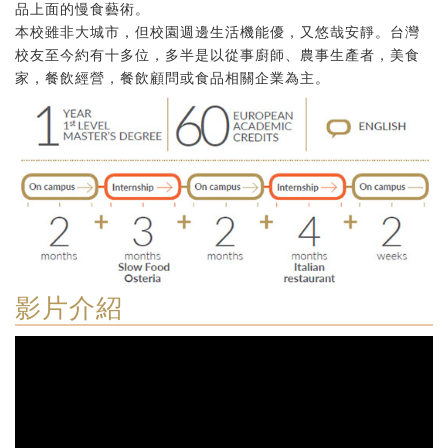
品上面的慢食藝術。
本校雖非大城市，但校園週邊生活機能優，又悠哉安靜。台灣
校友至今約有十多位，多半是以從事廚師、農事生產者，美食
家，餐飲經營，餐飲顧問或食品相關企業為主。
影片介紹