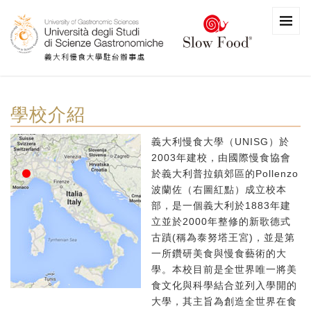
學校介紹
義大利慢食大學（UNISG）於
2003年建校，由國際慢食協會
於義大利普拉鎮郊區的Pollenzo
波蘭佐（右圖紅點）成立校本
部，是一個義大利於1883年建
立並於2000年整修的新歌德式
古蹟(稱為泰努塔王宮)，並是第
一所鑽研美食與慢食藝術的大
學。本校目前是全世界唯一將美
食文化與科學結合並列入學開的
大學，其主旨為創造全世界在食