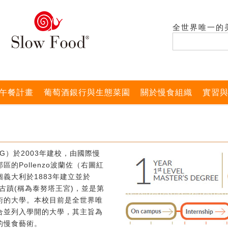
全世界唯一的
午餐計畫
葡萄酒銀行與生態菜園
關於慢食組織
實習
G）於2003年建校，由國際慢
的Pollenzo波蘭佐（右圖紅
義大利於1883年建立並於
式古蹟(稱為泰努塔王宮)，並是第
術的大學。本校目前是全世界唯
合並列入學開的大學，其主旨為
的慢食藝術。