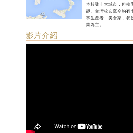
本校雖非大城市，但校
靜。台灣校友至今約有
事生產者，美食家，餐
業為主。
影片介紹