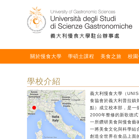
關於慢食大學
學碩士課程
美食之旅
校園
學校介紹
義大利慢食大學（UNIS
食協會於義大利普拉鎮郊區
點）成立校本部，是一個
2000年整修的新歌德
一所鑽研美食與慢食藝
一將美食文化與科學結
創造全世界在食品上面