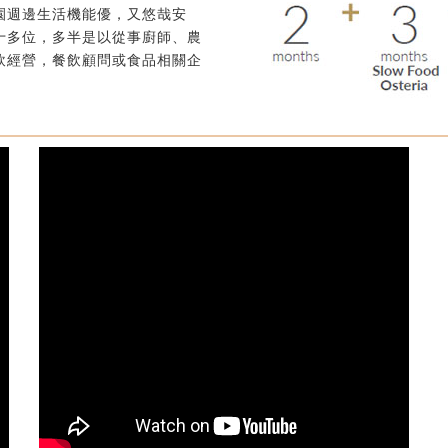
園週邊生活機能優，又悠哉安
十多位，多半是以從事廚師、農
飲經營，餐飲顧問或食品相關企