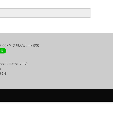
:00PM 請加入官Line聯繫
聊天
gent matter only)
w
號5樓