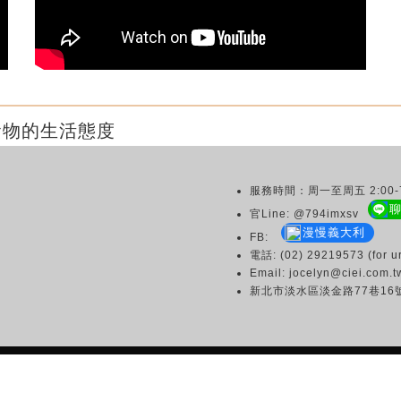
食物的生活態度
服務時間：周一至周五 2:00-7
官Line: @794imxsv
漫慢義大利
FB:
電話: (02) 29219573 (for ur
Email: jocelyn@ciei.com.t
新北市淡水區淡金路77巷16
Copyright © 2003 CIEI All Rights Reserved