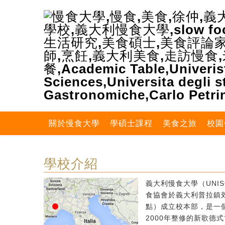
關於慢食大學
學碩士課程
美食之旅
校園
學校介紹
義大利慢食大學（UNIS
食協會於義大利普拉鎮郊區
點）成立校本部，是一個
2000年整修的新歌德