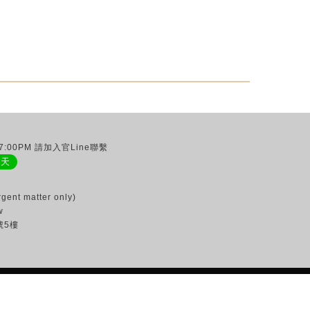
:00PM 請加入官Line聯繫
聊天
gent matter only)
w
號5樓