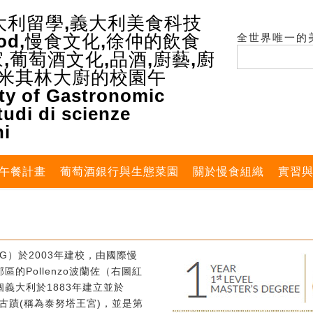
全世界唯一的
午餐計畫
葡萄酒銀行與生態菜園
關於慢食組織
實習
G）於2003年建校，由國際慢
的Pollenzo波蘭佐（右圖紅
義大利於1883年建立並於
式古蹟(稱為泰努塔王宮)，並是第