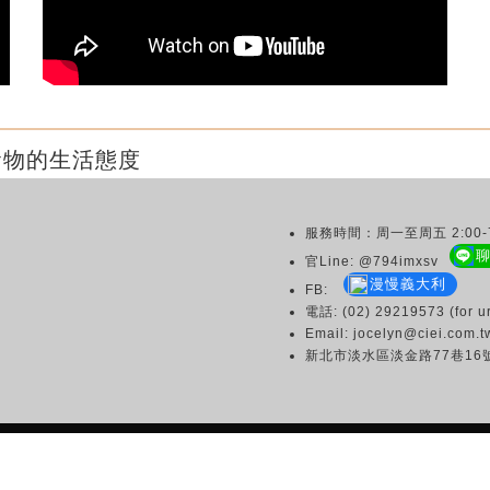
食物的生活態度
服務時間：周一至周五 2:00-7
官Line: @794imxsv
漫慢義大利
FB:
電話: (02) 29219573 (for ur
Email: jocelyn@ciei.com.t
新北市淡水區淡金路77巷16
Copyright © 2003 CIEI All Rights Reserved