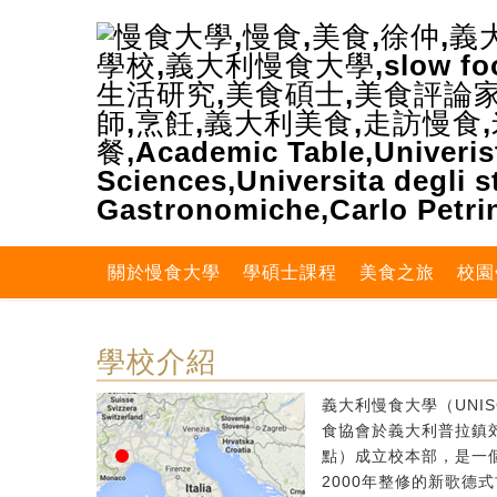
關於慢食大學
學碩士課程
美食之旅
校園
學校介紹
義大利慢食大學（UNIS
食協會於義大利普拉鎮郊區
點）成立校本部，是一個
2000年整修的新歌德