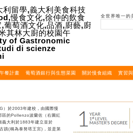
全世界唯一的
午餐計畫
葡萄酒銀行與生態菜園
關於慢食組織
實習
G）於2003年建校，由國際慢
的Pollenzo波蘭佐（右圖紅
義大利於1883年建立並於
式古蹟(稱為泰努塔王宮)，並是第