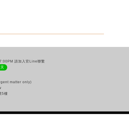
:00PM 請加入官Line聯繫
聊天
gent matter only)
w
號5樓