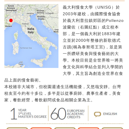
義大利慢食大學（UNISG）於
2003年建校，由國際慢食協會
於義大利普拉鎮郊區的Pollenzo
波蘭佐（右圖紅點）成立校本
部，是一個義大利於1883年建
立並於2000年整修的新歌德式
古蹟(稱為泰努塔王宮)，並是第
一所鑽研美食與慢食藝術的大
學。本校目前是全世界唯一將美
食文化與科學結合並列入學開的
大學，其主旨為創造全世界在食
品上面的慢食藝術。
本校雖非大城市，但校園週邊生活機能優，又悠哉安靜。台灣
校友至今約有十多位，多半是以從事廚師、農事生產者，美食
家，餐飲經營，餐飲顧問或食品相關企業為主。