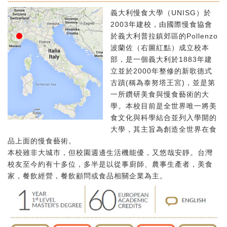
義大利慢食大學（UNISG）於
2003年建校，由國際慢食協會
於義大利普拉鎮郊區的Pollenzo
波蘭佐（右圖紅點）成立校本
部，是一個義大利於1883年建
立並於2000年整修的新歌德式
古蹟(稱為泰努塔王宮)，並是第
一所鑽研美食與慢食藝術的大
學。本校目前是全世界唯一將美
食文化與科學結合並列入學開的
大學，其主旨為創造全世界在食
品上面的慢食藝術。
本校雖非大城市，但校園週邊生活機能優，又悠哉安靜。台灣
校友至今約有十多位，多半是以從事廚師、農事生產者，美食
家，餐飲經營，餐飲顧問或食品相關企業為主。