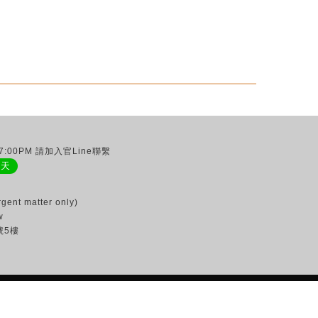
:00PM 請加入官Line聯繫
聊天
gent matter only)
w
號5樓