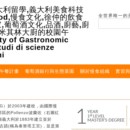
全世界唯一的
午餐計畫
葡萄酒銀行與生態菜園
關於慢食組織
實習
G）於2003年建校，由國際慢
的Pollenzo波蘭佐（右圖紅
義大利於1883年建立並於
式古蹟(稱為泰努塔王宮)，並是第