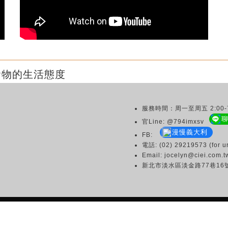
食物的生活態度
服務時間：周一至周五 2:00-7
官Line: @794imxsv
漫慢義大利
FB:
電話: (02) 29219573 (for ur
Email: jocelyn@ciei.com.t
新北市淡水區淡金路77巷16
Copyright © 2003 CIEI All Rights Reserved