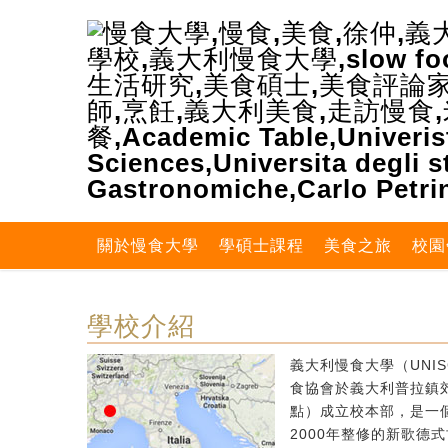
關於慢食大學
學碩士課程
美食之旅
校園
學校介紹
義大利慢食大學（UNIS
食協會於義大利普拉鎮郊區
點）成立校本部，是一個
2000年整修的新歌德