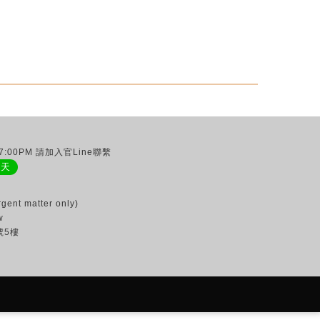
:00PM 請加入官Line聯繫
聊天
gent matter only)
w
號5樓