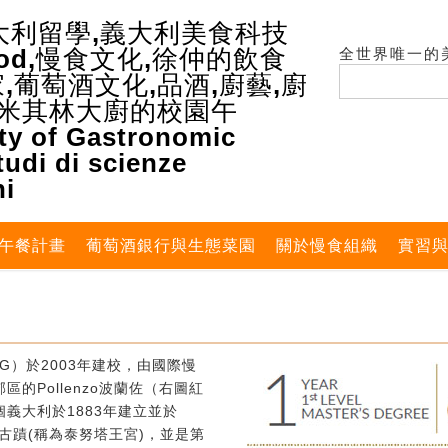
全世界唯一的
午餐計畫
葡萄酒銀行與生態菜園
關於慢食組織
實習
G）於2003年建校，由國際慢
的Pollenzo波蘭佐（右圖紅
義大利於1883年建立並於
式古蹟(稱為泰努塔王宮)，並是第