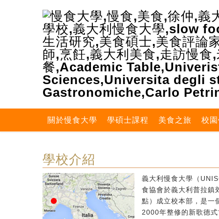
關於慢食大學
學碩士課程
美食之旅
校園
學校介紹
義大利慢食大學（UNIS
食協會於義大利普拉鎮郊區
點）成立校本部，是一個
2000年整修的新歌德