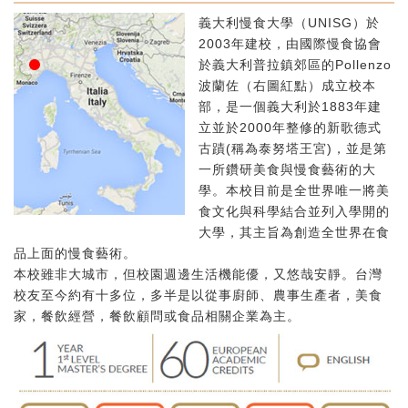
義大利慢食大學（UNISG）於
2003年建校，由國際慢食協會
於義大利普拉鎮郊區的Pollenzo
波蘭佐（右圖紅點）成立校本
部，是一個義大利於1883年建
立並於2000年整修的新歌德式
古蹟(稱為泰努塔王宮)，並是第
一所鑽研美食與慢食藝術的大
學。本校目前是全世界唯一將美
食文化與科學結合並列入學開的
大學，其主旨為創造全世界在食
品上面的慢食藝術。
本校雖非大城市，但校園週邊生活機能優，又悠哉安靜。台灣
校友至今約有十多位，多半是以從事廚師、農事生產者，美食
家，餐飲經營，餐飲顧問或食品相關企業為主。