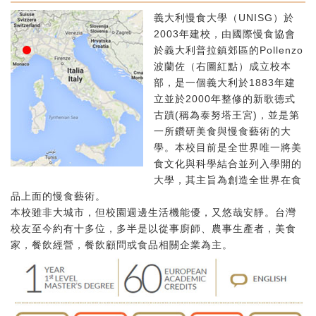
義大利慢食大學（UNISG）於
2003年建校，由國際慢食協會
於義大利普拉鎮郊區的Pollenzo
波蘭佐（右圖紅點）成立校本
部，是一個義大利於1883年建
立並於2000年整修的新歌德式
古蹟(稱為泰努塔王宮)，並是第
一所鑽研美食與慢食藝術的大
學。本校目前是全世界唯一將美
食文化與科學結合並列入學開的
大學，其主旨為創造全世界在食
品上面的慢食藝術。
本校雖非大城市，但校園週邊生活機能優，又悠哉安靜。台灣
校友至今約有十多位，多半是以從事廚師、農事生產者，美食
家，餐飲經營，餐飲顧問或食品相關企業為主。