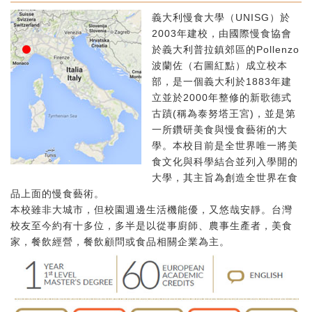
義大利慢食大學（UNISG）於
2003年建校，由國際慢食協會
於義大利普拉鎮郊區的Pollenzo
波蘭佐（右圖紅點）成立校本
部，是一個義大利於1883年建
立並於2000年整修的新歌德式
古蹟(稱為泰努塔王宮)，並是第
一所鑽研美食與慢食藝術的大
學。本校目前是全世界唯一將美
食文化與科學結合並列入學開的
大學，其主旨為創造全世界在食
品上面的慢食藝術。
本校雖非大城市，但校園週邊生活機能優，又悠哉安靜。台灣
校友至今約有十多位，多半是以從事廚師、農事生產者，美食
家，餐飲經營，餐飲顧問或食品相關企業為主。