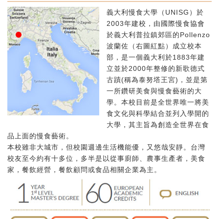
義大利慢食大學（UNISG）於
2003年建校，由國際慢食協會
於義大利普拉鎮郊區的Pollenzo
波蘭佐（右圖紅點）成立校本
部，是一個義大利於1883年建
立並於2000年整修的新歌德式
古蹟(稱為泰努塔王宮)，並是第
一所鑽研美食與慢食藝術的大
學。本校目前是全世界唯一將美
食文化與科學結合並列入學開的
大學，其主旨為創造全世界在食
品上面的慢食藝術。
本校雖非大城市，但校園週邊生活機能優，又悠哉安靜。台灣
校友至今約有十多位，多半是以從事廚師、農事生產者，美食
家，餐飲經營，餐飲顧問或食品相關企業為主。