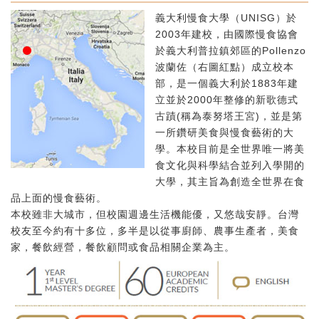
義大利慢食大學（UNISG）於
2003年建校，由國際慢食協會
於義大利普拉鎮郊區的Pollenzo
波蘭佐（右圖紅點）成立校本
部，是一個義大利於1883年建
立並於2000年整修的新歌德式
古蹟(稱為泰努塔王宮)，並是第
一所鑽研美食與慢食藝術的大
學。本校目前是全世界唯一將美
食文化與科學結合並列入學開的
大學，其主旨為創造全世界在食
品上面的慢食藝術。
本校雖非大城市，但校園週邊生活機能優，又悠哉安靜。台灣
校友至今約有十多位，多半是以從事廚師、農事生產者，美食
家，餐飲經營，餐飲顧問或食品相關企業為主。