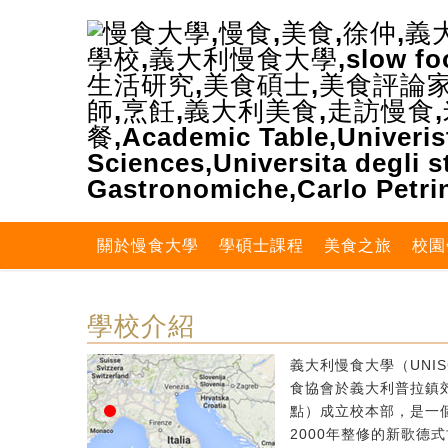
關於慢食大學
學碩士課程
美食之旅
校園
學校介紹
義大利慢食大學（UNIS
食協會於義大利普拉鎮郊區
點）成立校本部，是一個
2000年整修的新歌德