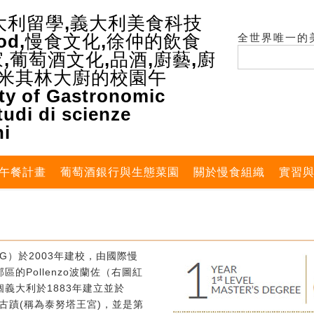
全世界唯一的
午餐計畫
葡萄酒銀行與生態菜園
關於慢食組織
實習
G）於2003年建校，由國際慢
的Pollenzo波蘭佐（右圖紅
義大利於1883年建立並於
式古蹟(稱為泰努塔王宮)，並是第