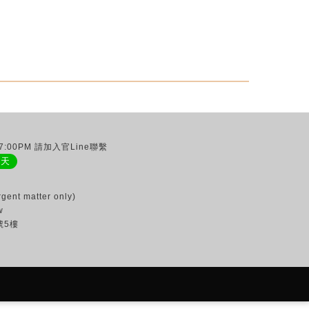
:00PM 請加入官Line聯繫
聊天
gent matter only)
w
號5樓